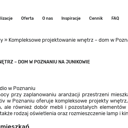
lizacje
Oferta
O nas
Inspiracje
Cennik
FAQ
ty
»
Kompleksowe projektowanie wnętrz – dom w Pozn
TRZ – DOM W POZNANIU NA JUNIKOWIE
udio w Poznaniu
mocy przy zaplanowaniu aranżacji przestrzeni mies
iv w Poznaniu oferuje kompleksowe projekty wnętrz,
ń, ale również dobór mebli i pozostałych elementów
także rodzaj oświetlenia oraz rozmieszczenie lamp i ki
 mieszkań