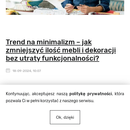
Trend na minimalizm – jak
zmniejszyć ilość mebli i dekoracji
bez utraty funkcjonalności?
18-09-2024, 10:07
Minimalizm to estetyczny i funkcjonalny trend. Jednak
Kontynuując, akceptujesz naszą
politykę prywatności
, która
nieumiejętna redukcja przedmiotów z pomieszczenia
pozwala Ci w pełni korzystać z naszego serwisu.
może przekładać się na obniżenie funkcjonalności
pomieszczenia. Jakich błędów unikać? Dowiesz się z
Ok, dzięki
artykułu!