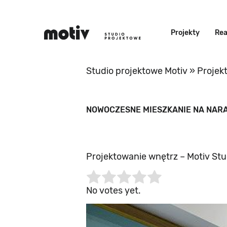
Projekty
Rea
Studio projektowe Motiv
»
Projek
NOWOCZESNE MIESZKANIE NA NAR
Projektowanie wnętrz – Motiv St
Rate this item:
Submit Rating
No votes yet.