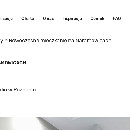
lizacje
Oferta
O nas
Inspiracje
Cennik
FAQ
ty
»
Nowoczesne mieszkanie na Naramowicach
AMOWICACH
udio w Poznaniu