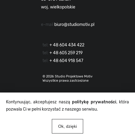
woj. wielkopolskie
e-mail
biuro@studiomotiv.pl
tel:
+ 48 604 434 422
tel:
+ 48 605 259 219
tel:
+ 48 604 918 547
© 2026 Studio Projektowe Motiv
Wszystkie prawa zastrzeżone
Kontynuując, akceptujesz naszą
politykę prywatności
, która
pozwala Ci w pełni korzystać z naszego serwisu.
Ok, dzięki