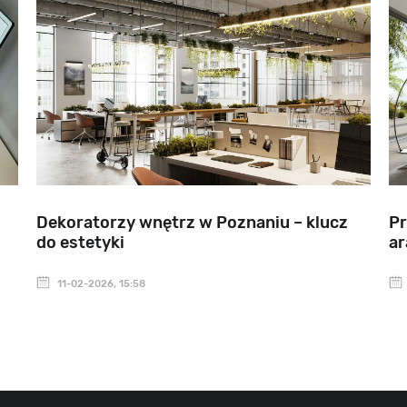
Dekoratorzy wnętrz w Poznaniu – klucz
Pr
do estetyki
ar
11-02-2026, 15:58