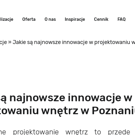
lizacje
Oferta
O nas
Inspiracje
Cennik
FAQ
cje
»
Jakie są najnowsze innowacje w projektowaniu 
są najnowsze innowacje w
towaniu wnętrz w Poznan
ne projektowanie wnętrz to przede