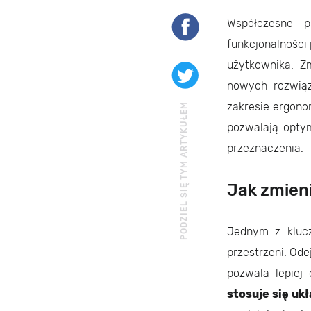
Współczesne p
funkcjonalności
użytkownika. Zm
nowych rozwiąz
zakresie ergonom
PODZIEL SIĘ TYM ARTYKUŁEM
pozwalają optym
przeznaczenia.
Jak zmieni
Jednym z klucz
przestrzeni. Od
pozwala lepiej
stosuje się uk