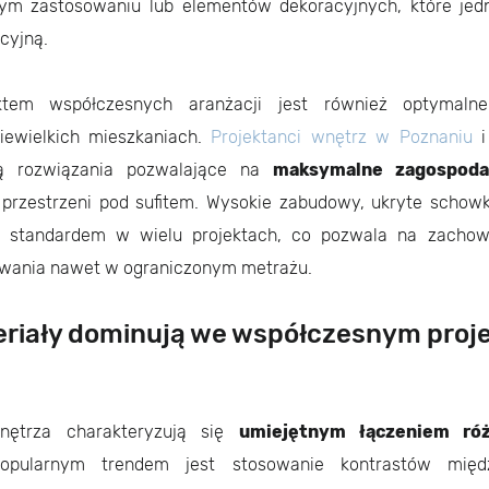
nym zastosowaniu lub elementów dekoracyjnych, które jedn
cyjną.
ktem współczesnych aranżacji jest również optymalne
iewielkich mieszkaniach.
Projektanci wnętrz w Poznaniu
i
ją rozwiązania pozwalające na
maksymalne zagospoda
 przestrzeni pod sufitem. Wysokie zabudowy, ukryte schow
ę standardem w wielu projektach, co pozwala na zachow
wania nawet w ograniczonym metrażu.
eriały dominują we współczesnym proj
nętrza charakteryzują się
umiejętnym łączeniem róż
opularnym trendem jest stosowanie kontrastów mię