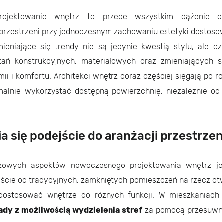
rojektowanie wnętrz to przede wszystkim dążenie 
 przestrzeni przy jednoczesnym zachowaniu estetyki dostoso
ieniające się trendy nie są jedynie kwestią stylu, ale c
ań konstrukcyjnych, materiałowych oraz zmieniających 
ii i komfortu. Architekci wnętrz coraz częściej sięgają po r
alnie wykorzystać dostępną powierzchnię, niezależnie od
a się podejście do aranżacji przestrzen
owych aspektów nowoczesnego projektowania wnętrz je
ejście od tradycyjnych, zamkniętych pomieszczeń na rzecz o
 dostosować wnętrze do różnych funkcji. W mieszkaniac
łady z możliwością wydzielenia stref
za pomocą przesuwny