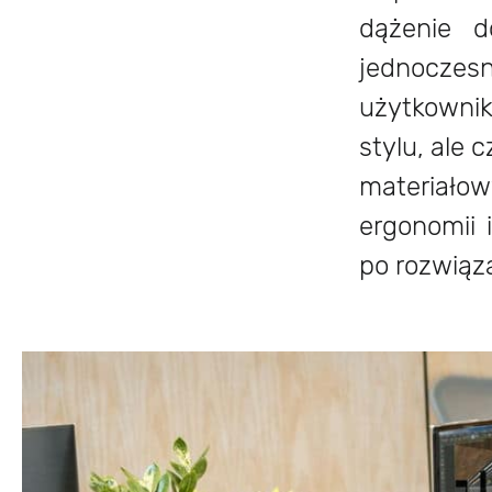
dążenie d
jednoczes
użytkownik
stylu, ale
materiało
ergonomii 
po rozwiąz