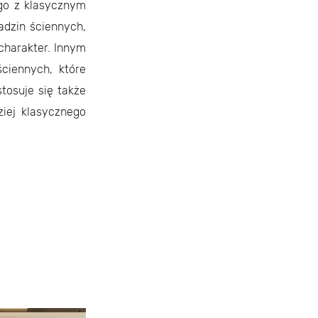
ego z klasycznym
adzin ściennych,
charakter. Innym
ściennych, które
tosuje się także
ziej klasycznego