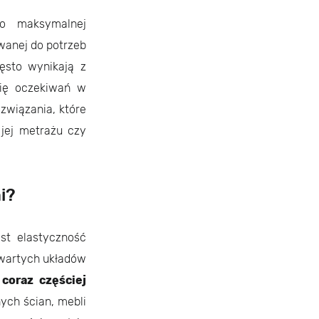
do maksymalnej
wanej do potrzeb
zęsto wynikają z
się oczekiwań w
ozwiązania, które
 jej metrażu czy
i?
st elastyczność
twartych układów
h
coraz częściej
ch ścian, mebli