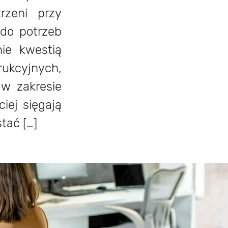
rzeni przy
do potrzeb
nie kwestią
rukcyjnych,
w zakresie
iej sięgają
tać […]