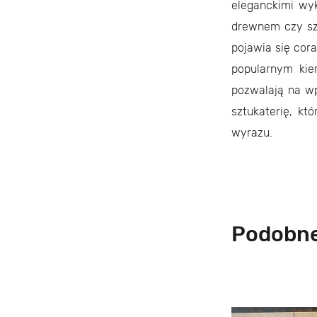
eleganckimi wyk
drewnem czy szk
pojawia się cor
popularnym kier
pozwalają na wp
sztukaterię, kt
wyrazu.
Podobne