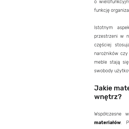
o wielofunkcyj
funkcję organiza
Istotnym aspe
przestrzeni w n
częściej stosu
narożników czy
meble stają si
swobody użytko
Jakie mat
wnętrz?
Współczesne w
materiałów
. P