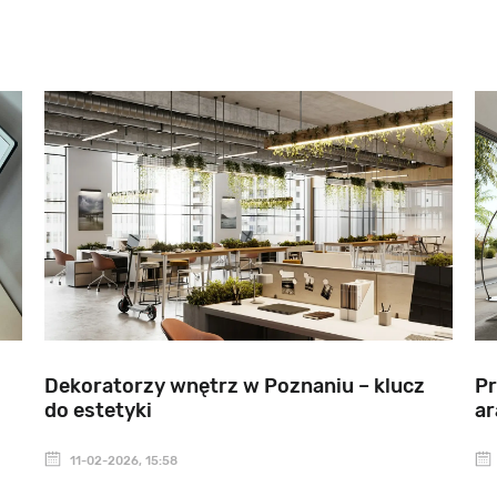
Dekoratorzy wnętrz w Poznaniu – klucz
Pr
do estetyki
ar
11-02-2026, 15:58