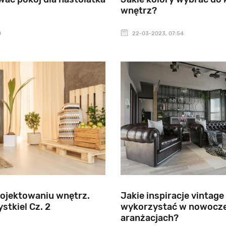
wnętrz?
0
22-03-2023, 07:54
projektowaniu wnętrz.
Jakie inspiracje vintag
stkie! Cz. 2
wykorzystać w nowocz
aranżacjach?