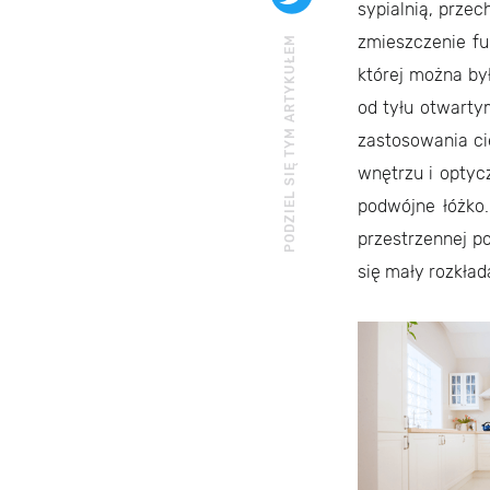
sypialnią, prze
zmieszczenie fu
PODZIEL SIĘ TYM ARTYKUŁEM
której można by
od tyłu otwarty
zastosowania ci
wnętrzu i optyc
podwójne łóżko.
przestrzennej p
się mały rozkłada