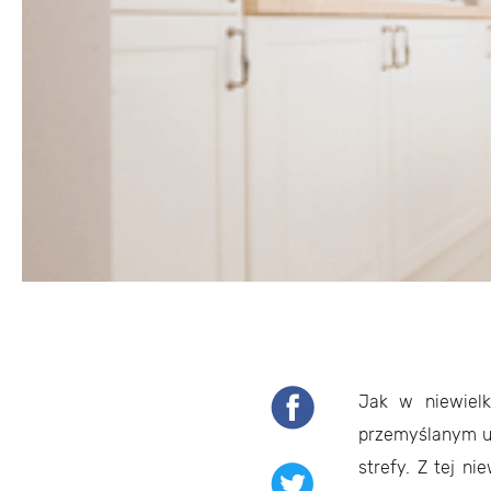
Jak w niewiel
przemyślanym u
strefy. Z tej n