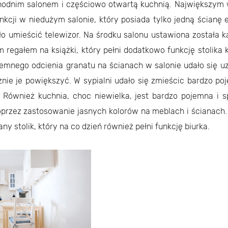
chodnim salonem i częściowo otwartą kuchnią. Największy
nkcji w niedużym salonie, który posiada tylko jedną ścianę 
ło umieścić telewizor. Na środku salonu ustawiona została 
m regałem na książki, który pełni dodatkowo funkcję stolik
emnego odcienia granatu na ścianach w salonie udało się u
znie je powiększyć. W sypialni udało się zmieścic bardzo po
 Również kuchnia, choc niewielka, jest bardzo pojemna i 
oprzez zastosowanie jasnych kolorów na meblach i ścianach.
ny stolik, który na co dzień również pełni funkcję biurka.