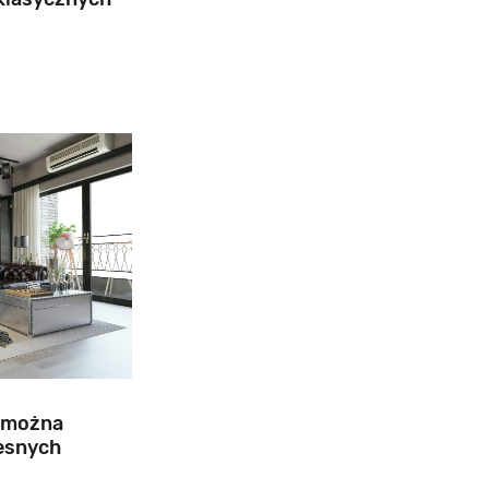
e można
esnych