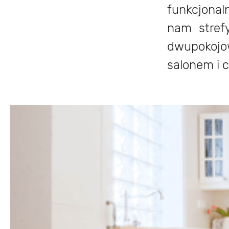
funkcjonal
nam strefy
dwupokojo
salonem i 