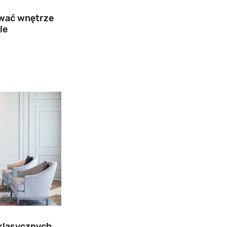
ować wnętrze
le
 klasycznych