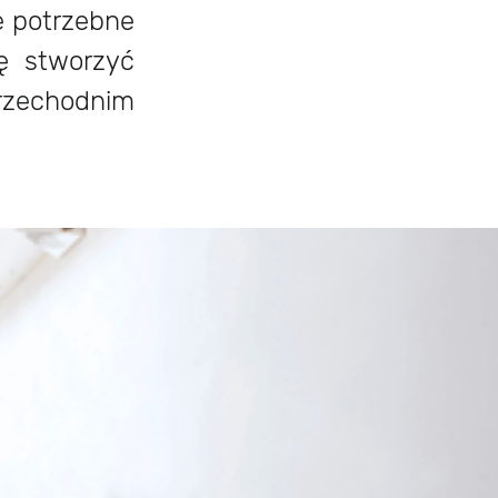
e potrzebne
ię stworzyć
rzechodnim