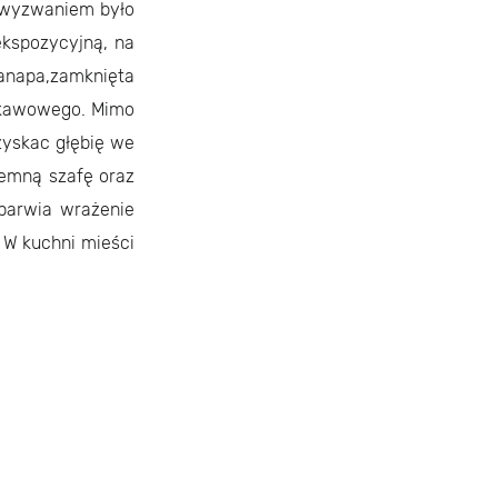
m wyzwaniem było
ekspozycyjną, na
kanapa,zamknięta
a kawowego. Mimo
zyskac głębię we
jemną szafę oraz
sparwia wrażenie
 W kuchni mieści