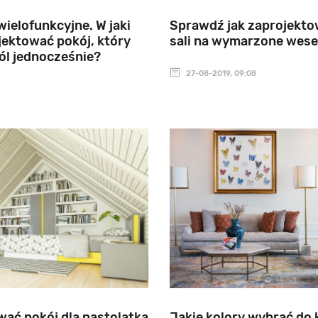
wielofunkcyjne. W jaki
Sprawdź jak zaprojekt
ektować pokój, który
sali na wymarzone wese
ról jednocześnie?
27-08-2019, 09:08
ać pokój dla nastolatka
Jakie kolory wybrać do