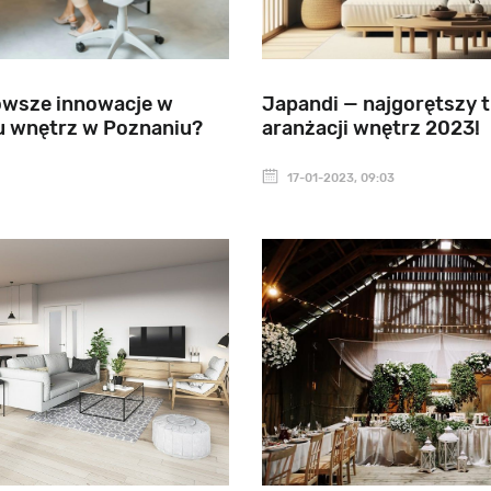
owsze innowacje w
Japandi — najgorętszy 
u wnętrz w Poznaniu?
aranżacji wnętrz 2023!
17-01-2023, 09:03