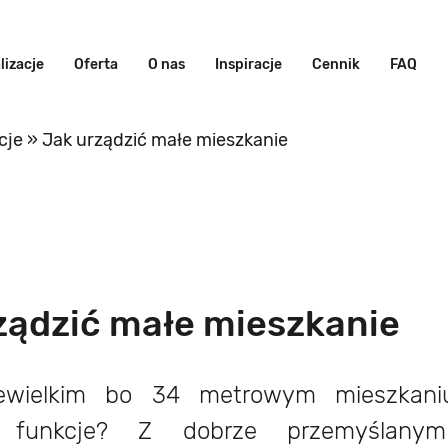
lizacje
Oferta
O nas
Inspiracje
Cennik
FAQ
cje
»
Jak urządzić małe mieszkanie
ządzić małe mieszkanie
ewielkim bo 34 metrowym mieszkaniu
e funkcje? Z dobrze przemyślany